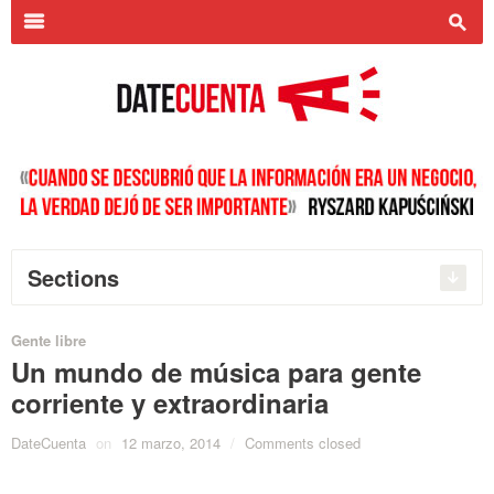
Search
for:
m
s
Sections
Gente libre
Un mundo de música para gente
corriente y extraordinaria
DateCuenta
on
12 marzo, 2014
/
Comments closed