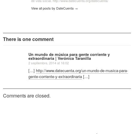
de vida social. http://www.datecuenta.org/datecuenta/
View all posts by DateCuenta
→
There is one comment
Un mundo de música para gente corriente y
extraordinaria | Verónica Taranilla
2 septiembre, 2014 at 16:02
[…]
http://www.datecuenta.org/un-mundo-de-musica-para-
gente-corriente-y-extraordinaria
[…]
Comments are closed.