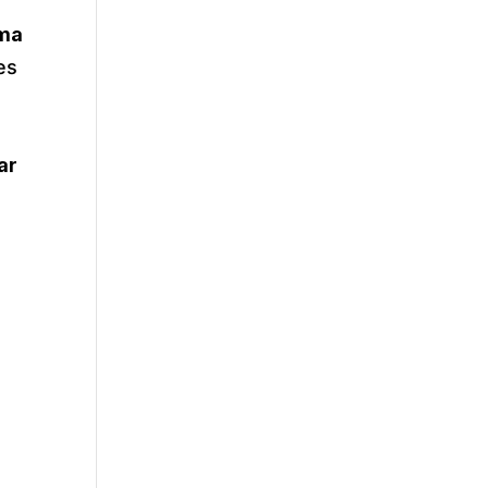
rma
es
ar