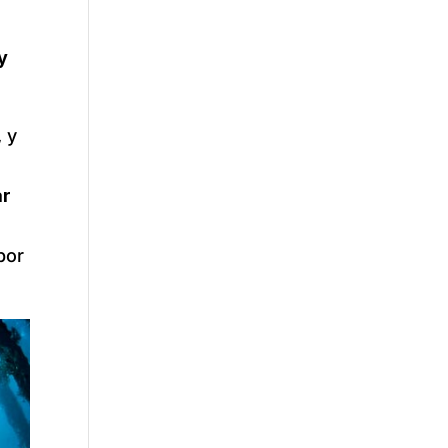
s
y
 y
ar
por