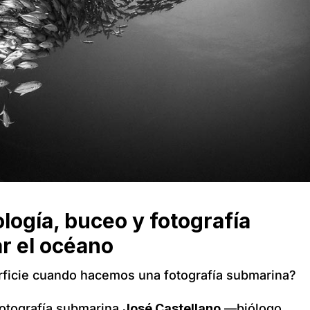
ología, buceo y fotografía
r el océano
rficie cuando hacemos una fotografía submarina?
fotografía submarina
José Castellano
—biólogo,